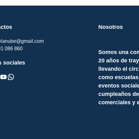
ctos
Nosotros
delanube@gmail.com
91 086 860
Somos una com
20 años de tray
 sociales
llevando el cir
ouTube
WhatsApp
como escuelas, c
eventos social
cumpleaños de 
comerciales y 