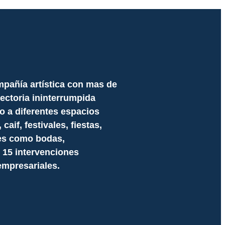
pañía artística con mas de
ectoria ininterrumpida
co a diferentes espacios
aif, festivales, fiestas,
es como bodas,
15 intervenciones
empresariales.