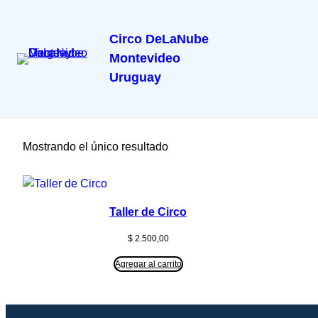
Circo DeLaNube
Montevideo
Inicio
/ Productos etiquetados “clown”
Uruguay
clown
Mostrando el único resultado
Taller de Circo
$
2.500,00
Agregar al carrito