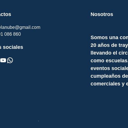
ctos
Nosotros
delanube@gmail.com
91 086 860
Somos una com
20 años de tray
 sociales
llevando el cir
ouTube
WhatsApp
como escuelas, c
eventos social
cumpleaños de 
comerciales y 
.